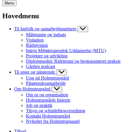
Menu
Hovedmenu
Til fagfolk og samarbejdspartnere
Målgruppe og indsats
Visitation
Rådgivning
Intern Miljøterapeutisk Uddannelse (MTU)
Projekter og udvikling
Diplommodul: Rideterapi og hesteassisteret praksis
Gården podcast
Til unge og pårørende
Ung på Holmstrupgård
Pårørendesamarbejde
Om Holmstrupgård
Om os og organisation
Holmstrupgårds historie
Job og praktik
Tilsyn og whistleblowerordning
Kontakt Holmstrupgård
Nyheder fra Holmstrupgaard
Tilbud