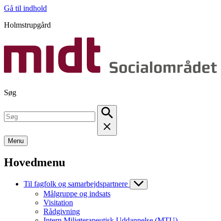
Gå til indhold
Holmstrupgård
Søg
Menu
Hovedmenu
Til fagfolk og samarbejdspartnere
Målgruppe og indsats
Visitation
Rådgivning
Intern Miljøterapeutisk Uddannelse (MTU)