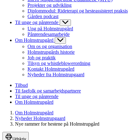
Projekter og udvikling
Diplommodul: Rideterapi og hesteassisteret praksis
Gården podcast
Til unge og pårørende
Ung på Holmstrupgård
Pårørendesamarbejde
Om Holmstrupgård
Om os og organisation
Holmstrupgårds historie
Job og praktik
Tilsyn og whistleblowerordning
Kontakt Holmstrupgård
Nyheder fra Holmstrupgaard
Tilbud
Til fagfolk og samarbejdspartnere
Til unge og pårørende
Om Holmstrupgård
Om Holmstrupgård
Nyheder Holmstrupgaard
Nye rammer for hestene på Holmstrupgård
Udskriv