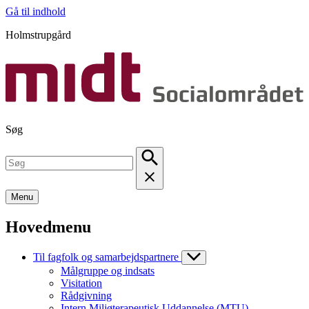
Gå til indhold
Holmstrupgård
Søg
Menu
Hovedmenu
Til fagfolk og samarbejdspartnere
Målgruppe og indsats
Visitation
Rådgivning
Intern Miljøterapeutisk Uddannelse (MTU)