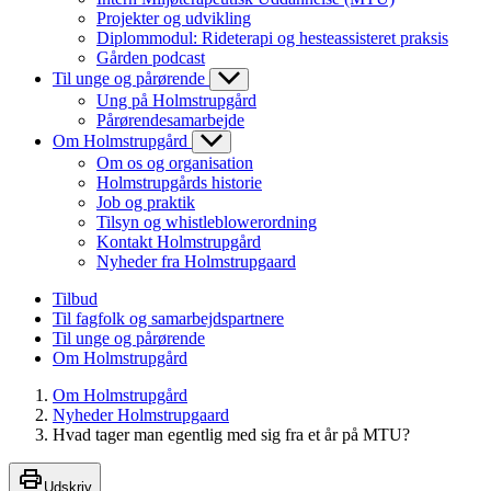
Projekter og udvikling
Diplommodul: Rideterapi og hesteassisteret praksis
Gården podcast
Til unge og pårørende
Ung på Holmstrupgård
Pårørendesamarbejde
Om Holmstrupgård
Om os og organisation
Holmstrupgårds historie
Job og praktik
Tilsyn og whistleblowerordning
Kontakt Holmstrupgård
Nyheder fra Holmstrupgaard
Tilbud
Til fagfolk og samarbejdspartnere
Til unge og pårørende
Om Holmstrupgård
Om Holmstrupgård
Nyheder Holmstrupgaard
Hvad tager man egentlig med sig fra et år på MTU?
Udskriv