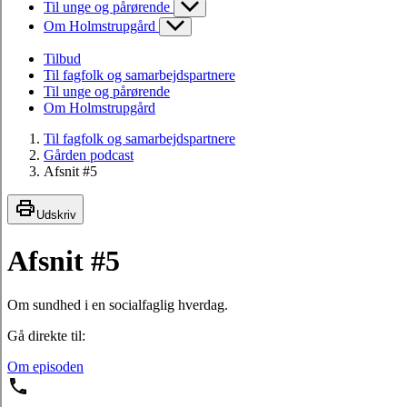
Til unge og pårørende
Om Holmstrupgård
Tilbud
Til fagfolk og samarbejdspartnere
Til unge og pårørende
Om Holmstrupgård
Til fagfolk og samarbejdspartnere
Gården podcast
Afsnit #5
Udskriv
Afsnit #5
Om sundhed i en socialfaglig hverdag.
Gå direkte til:
Om episoden