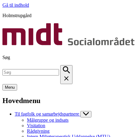
Gå til indhold
Holmstrupgård
Søg
Menu
Hovedmenu
Til fagfolk og samarbejdspartnere
Målgruppe og indsats
Visitation
Rådgivning
Intern Miljøterapeutisk Uddannelse (MTU)