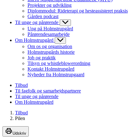
Projekter og udvikling
Diplommodul: Rideterapi og hesteassisteret praksis
Gården podcast
Til unge og pårørende
Ung på Holmstrupgård
Pårørendesamarbejde
Om Holmstrupgård
Om os og organisation
Holmstrupgårds historie
Job og praktik
Tilsyn og whistleblowerordning
Kontakt Holmstrupgård
Nyheder fra Holmstrupgaard
Tilbud
Til fagfolk og samarbejdspartnere
Til unge og pårørende
Om Holmstrupgård
Tilbud
Pilen
Udskriv