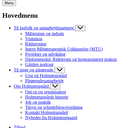
Menu
Hovedmenu
Til fagfolk og samarbejdspartnere
Målgruppe og indsats
Visitation
Rådgivning
Intern Miljøterapeutisk Uddannelse (MTU)
Projekter og udvikling
Diplommodul: Rideterapi og hesteassisteret praksis
Gården podcast
Til unge og pårørende
Ung på Holmstrupgård
Pårørendesamarbejde
Om Holmstrupgård
Om os og organisation
Holmstrupgårds historie
Job og praktik
Tilsyn og whistleblowerordning
Kontakt Holmstrupgård
Nyheder fra Holmstrupgaard
Tilbud