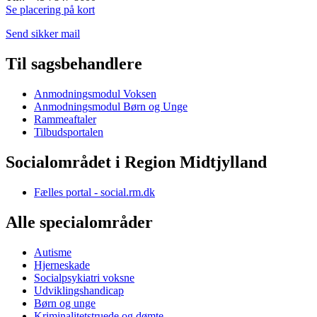
Se placering på kort
Send sikker mail
Til sagsbehandlere
Anmodningsmodul Voksen
Anmodningsmodul Børn og Unge
Rammeaftaler
Tilbudsportalen
Socialområdet i Region Midtjylland
Fælles portal - social.rm.dk
Alle specialområder
Autisme
Hjerneskade
Socialpsykiatri voksne
Udviklingshandicap
Børn og unge
Kriminalitetstruede og dømte