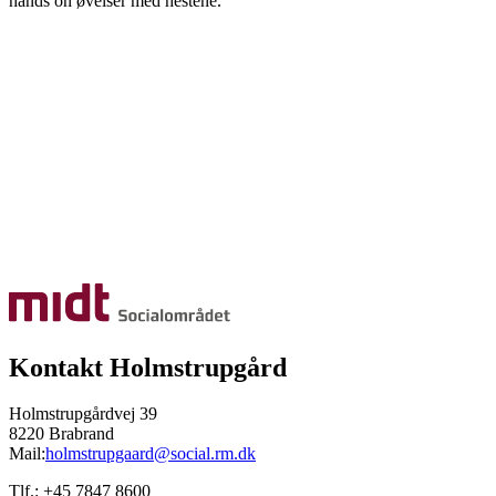
hands on øvelser med hestene.
Kontakt Holmstrupgård
Holmstrupgårdvej 39
8220 Brabrand
Mail:
holmstrupgaard@social.rm.dk
Tlf.: +45 7847 8600