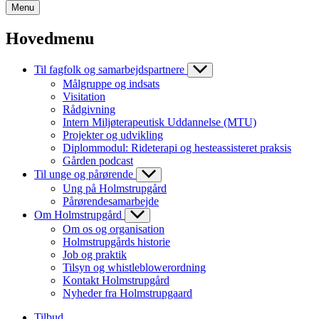
Menu
Hovedmenu
Til fagfolk og samarbejdspartnere
Målgruppe og indsats
Visitation
Rådgivning
Intern Miljøterapeutisk Uddannelse (MTU)
Projekter og udvikling
Diplommodul: Rideterapi og hesteassisteret praksis
Gården podcast
Til unge og pårørende
Ung på Holmstrupgård
Pårørendesamarbejde
Om Holmstrupgård
Om os og organisation
Holmstrupgårds historie
Job og praktik
Tilsyn og whistleblowerordning
Kontakt Holmstrupgård
Nyheder fra Holmstrupgaard
Tilbud