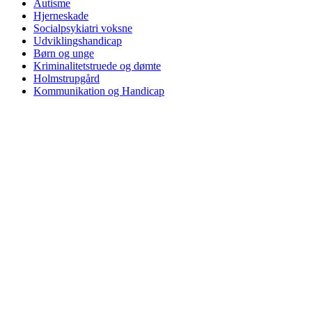
Autisme
Hjerneskade
Socialpsykiatri voksne
Udviklingshandicap
Børn og unge
Kriminalitetstruede og dømte
Holmstrupgård
Kommunikation og Handicap