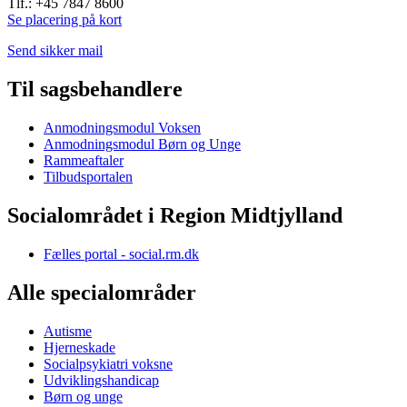
Tlf.: +45 7847 8600
Se placering på kort
Send sikker mail
Til sagsbehandlere
Anmodningsmodul Voksen
Anmodningsmodul Børn og Unge
Rammeaftaler
Tilbudsportalen
Socialområdet i Region Midtjylland
Fælles portal - social.rm.dk
Alle specialområder
Autisme
Hjerneskade
Socialpsykiatri voksne
Udviklingshandicap
Børn og unge