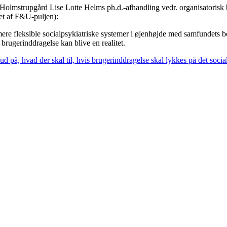
Holmstrupgård Lise Lotte Helms ph.d.-afhandling vedr. organisatorisk br
ret af F&U-puljen):
re fleksible socialpsykiatriske systemer i øjenhøjde med samfundets borg
 at brugerinddragelse kan blive en realitet.
d på, hvad der skal til, hvis brugerinddragelse skal lykkes på det soci