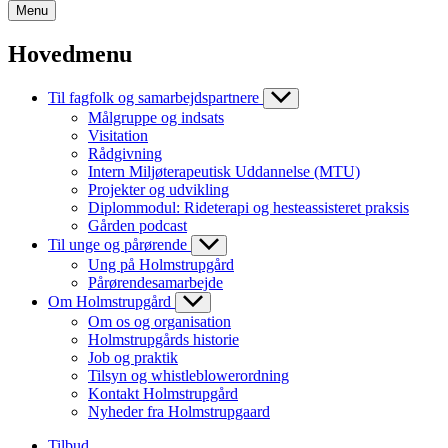
Menu
Hovedmenu
Til fagfolk og samarbejdspartnere
Målgruppe og indsats
Visitation
Rådgivning
Intern Miljøterapeutisk Uddannelse (MTU)
Projekter og udvikling
Diplommodul: Rideterapi og hesteassisteret praksis
Gården podcast
Til unge og pårørende
Ung på Holmstrupgård
Pårørendesamarbejde
Om Holmstrupgård
Om os og organisation
Holmstrupgårds historie
Job og praktik
Tilsyn og whistleblowerordning
Kontakt Holmstrupgård
Nyheder fra Holmstrupgaard
Tilbud