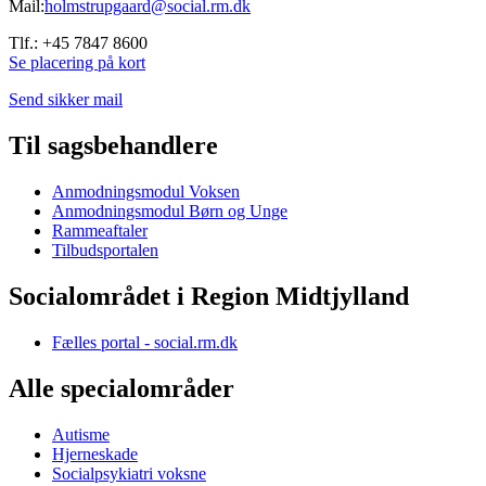
Mail:
holmstrupgaard@social.rm.dk
Tlf.: +45 7847 8600
Se placering på kort
Send sikker mail
Til sagsbehandlere
Anmodningsmodul Voksen
Anmodningsmodul Børn og Unge
Rammeaftaler
Tilbudsportalen
Socialområdet i Region Midtjylland
Fælles portal - social.rm.dk
Alle specialområder
Autisme
Hjerneskade
Socialpsykiatri voksne