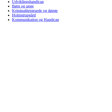
Udviklingshandicap
Børn og unge
Kriminalitetstruede og dømte
Holmstrupgård
Kommunikation og Handicap