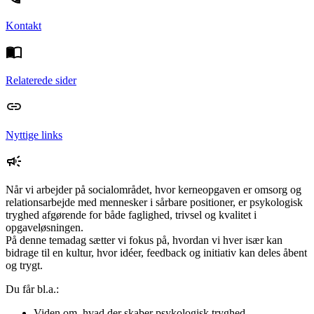
Kontakt
Relaterede sider
Nyttige links
Når vi arbejder på socialområdet, hvor kerneopgaven er omsorg og
relationsarbejde med mennesker i sårbare positioner, er psykologisk
tryghed afgørende for både faglighed, trivsel og kvalitet i
opgaveløsningen.
På denne temadag sætter vi fokus på, hvordan vi hver især kan
bidrage til en kultur, hvor idéer, feedback og initiativ kan deles åbent
og trygt.
Du får bl.a.:
Viden om, hvad der skaber psykologisk tryghed