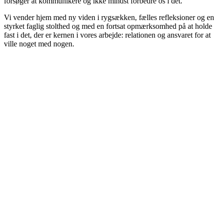
forsøger at kommunikere og ikke mindst forbedre os i det.
Vi vender hjem med ny viden i rygsækken, fælles refleksioner og en
styrket faglig stolthed og med en fortsat opmærksomhed på at holde
fast i det, der er kernen i vores arbejde: relationen og ansvaret for at
ville noget med nogen.