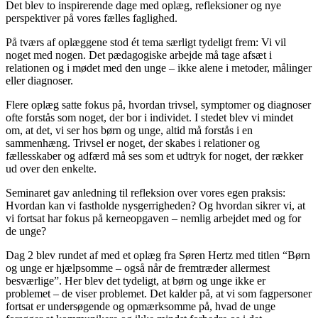
Det blev to inspirerende dage med oplæg, refleksioner og nye
perspektiver på vores fælles faglighed.
På tværs af oplæggene stod ét tema særligt tydeligt frem: Vi vil
noget med nogen. Det pædagogiske arbejde må tage afsæt i
relationen og i mødet med den unge – ikke alene i metoder, målinger
eller diagnoser.
Flere oplæg satte fokus på, hvordan trivsel, symptomer og diagnoser
ofte forstås som noget, der bor i individet. I stedet blev vi mindet
om, at det, vi ser hos børn og unge, altid må forstås i en
sammenhæng. Trivsel er noget, der skabes i relationer og
fællesskaber og adfærd må ses som et udtryk for noget, der rækker
ud over den enkelte.
Seminaret gav anledning til refleksion over vores egen praksis:
Hvordan kan vi fastholde nysgerrigheden? Og hvordan sikrer vi, at
vi fortsat har fokus på kerneopgaven – nemlig arbejdet med og for
de unge?
Dag 2 blev rundet af med et oplæg fra Søren Hertz med titlen “Børn
og unge er hjælpsomme – også når de fremtræder allermest
besværlige”. Her blev det tydeligt, at børn og unge ikke er
problemet – de viser problemet. Det kalder på, at vi som fagpersoner
fortsat er undersøgende og opmærksomme på, hvad de unge