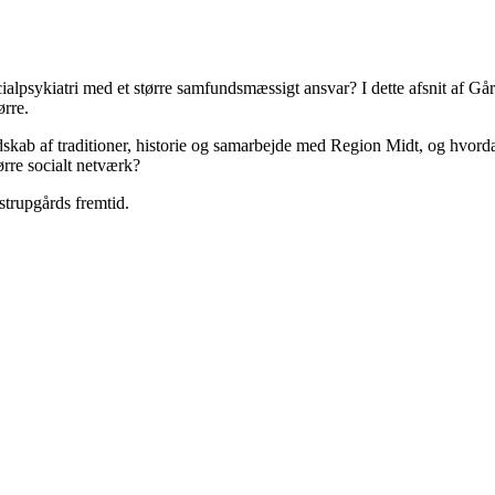
ocialpsykiatri med et større samfundsmæssigt ansvar? I dette afsnit af
ørre.
skab af traditioner, historie og samarbejde med Region Midt, og hvorda
ørre socialt netværk?
strupgårds fremtid.