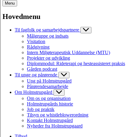
Menu
Hovedmenu
Til fagfolk og samarbejdspartnere
Målgruppe og indsats
Visitation
Rådgivning
Intern Miljøterapeutisk Uddannelse (MTU)
Projekter og udvikling
Diplommodul: Rideterapi og hesteassisteret praksis
Gården podcast
Til unge og pårørende
Ung på Holmstrupgård
Pårørendesamarbejde
Om Holmstrupgård
Om os og organisation
Holmstrupgårds historie
Job og praktik
Tilsyn og whistleblowerordning
Kontakt Holmstrupgård
Nyheder fra Holmstrupgaard
Tilbud