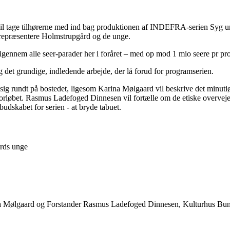
vil tage tilhørerne med ind bag produktionen af INDEFRA-serien Syg 
e repræsentere Holmstrupgård og de unge.
ennem alle seer-parader her i foråret – med op mod 1 mio seere pr pr
et grundige, indledende arbejde, der lå forud for programserien.
ig rundt på bostedet, ligesom Karina Mølgaard vil beskrive det minutiø
orløbet. Rasmus Ladefoged Dinnesen vil fortælle om de etiske overvejelse
udskabet for serien - at bryde tabuet.
årds unge
Mølgaard og Forstander Rasmus Ladefoged Dinnesen, Kulturhus Bunk