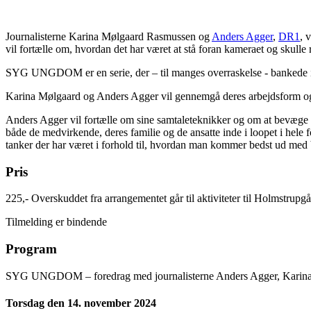
Journalisterne Karina Mølgaard Rasmussen og
Anders Agger
,
DR1
, 
vil fortælle om, hvordan det har været at stå foran kameraet og skull
SYG UNGDOM er en serie, der – til manges overraskelse - bankede ig
Karina Mølgaard og Anders Agger vil gennemgå deres arbejdsform og d
Anders Agger vil fortælle om sine samtaleteknikker og om at bevæge s
både de medvirkende, deres familie og de ansatte inde i loopet i hele f
tanker der har været i forhold til, hvordan man kommer bedst ud med b
Pris
225,- Overskuddet fra arrangementet går til aktiviteter til Holmstrupg
Tilmelding er bindende
Program
SYG UNGDOM – foredrag med journalisterne Anders Agger, Karina 
Torsdag den 14. november 2024