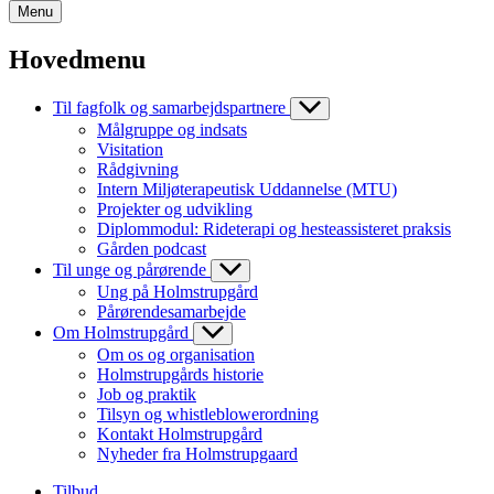
Menu
Hovedmenu
Til fagfolk og samarbejdspartnere
Målgruppe og indsats
Visitation
Rådgivning
Intern Miljøterapeutisk Uddannelse (MTU)
Projekter og udvikling
Diplommodul: Rideterapi og hesteassisteret praksis
Gården podcast
Til unge og pårørende
Ung på Holmstrupgård
Pårørendesamarbejde
Om Holmstrupgård
Om os og organisation
Holmstrupgårds historie
Job og praktik
Tilsyn og whistleblowerordning
Kontakt Holmstrupgård
Nyheder fra Holmstrupgaard
Tilbud